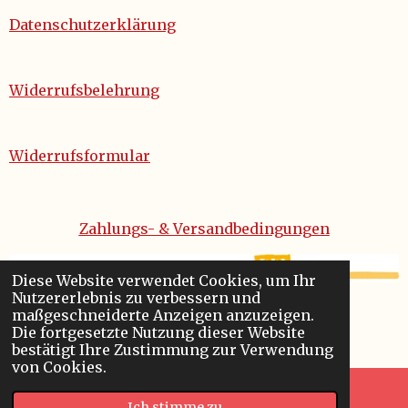
Datenschutzerklärung
Widerrufsbelehrung
Widerrufsformular
Zahlungs- & Versandbedingungen
Diese Website verwendet Cookies, um Ihr
Nutzererlebnis zu verbessern und
maßgeschneiderte Anzeigen anzuzeigen.
© 2022 - 2026 Tlelebooks
Die fortgesetzte Nutzung dieser Website
Mit Unterstützung von
Webador
bestätigt Ihre Zustimmung zur Verwendung
von Cookies.
Ich stimme zu