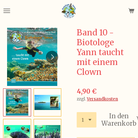
Zum
Hauptinhalt
springen
Band 10 -
Biotologe
Yann taucht
mit einem
Clown
4,90 €
zzgl.
Versandkosten
In den
Warenkorb