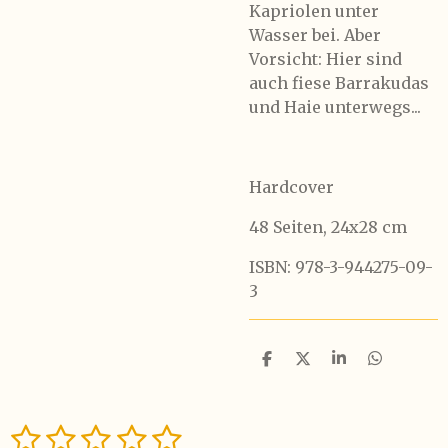
Kapriolen unter
Wasser bei. Aber
Vorsicht: Hier sind
auch fiese Barrakudas
und Haie unterwegs...
Hardcover
48 Seiten, 24x28 cm
ISBN: 978-3-944275-09-
3
T
T
T
T
e
e
e
e
i
i
i
i
l
l
l
l
1
2
3
4
5
e
e
e
e
B
B
n
n
n
n